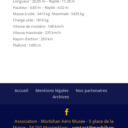
Longueur : 20,05 m – Replié : 11,28 m
Hauteur : 4,83 m – Replié : 4,52 m
Masse à vide : 3415 kg -Maximale : 5435 kg
Charge utile : 1816 kg
Vitesse de croisière : 148 km/h
Vitesse maximale : 235 km/h
Rayon d’action : 293 km
Plafond : 1495 m
Accueil
Mentions légales
Nos partenaires
Archives
Association - Morbihan Aéro Musée - 5 place de la
Mairie - 56250 Monterblanc -
contact@morbihan-